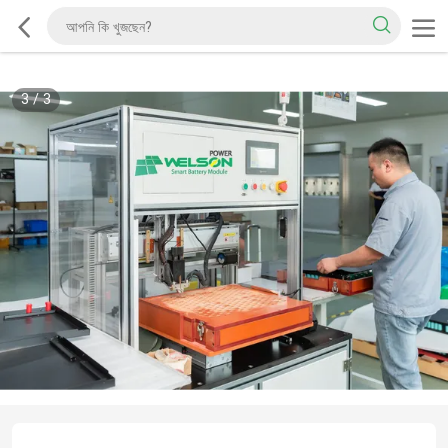
3
/
3