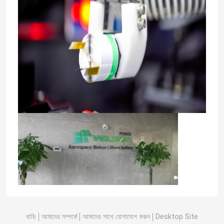
কারখানা ভ্রমণ
মান নিয়ন্ত্রণ
যোগাযোগ করুন
উদ্ধৃতির জন্য আবেদন
LiFePO4 ব্যাটারি সেল
3.2v Lifepo4 ব্যাটারি
বাড়ি
আমাদের সম্পর্কে
আমাদের সাথে যোগাযোগ করুন
Desktop Site
12V lifepo4 ব্যাটারি