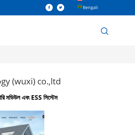
Bengali
y (wuxi) co.,ltd
াটারি মডিউল এবং ESS সিস্টেম