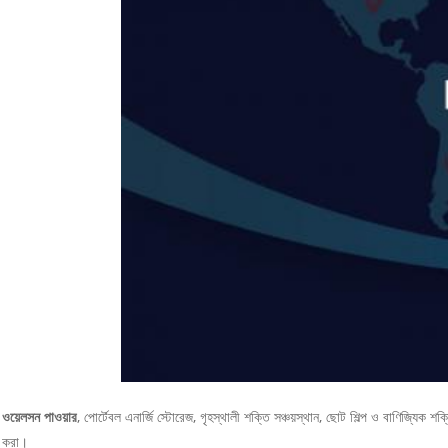
ওয়েলসন পাওয়ার
, পোর্টেবল এনার্জি স্টোরেজ, গৃহস্থালী শক্তি সঞ্চয়স্থান, ছোট শিল্প ও বাণিজ্যিক 
করা।