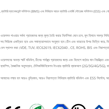
,ব্যাটারি ম্যানেজমেন্ট সলিউশন (BMS) এবং লিথিয়াম আয়ন ব্যাটারি এনার্জি স্টোরেজ সলিউশন (ESS) এবং পোর্ট
ওয়েলসন পাওয়ার সর্বদা গ্রাহকদের জন্য মূল্য তৈরি করার নির্দেশিকা মেনে চলে, মূল হিসাবে সমগ্র লিথ
সহ সিরিজে একত্রিত হবে এবং সমান্তরালভাবে সংযুক্ত হবে।চীন এবং ভারতের উপর ভিত্তি করে, বিশ্বক
বেস স্থাপন করা।VDE, TUV, IEC62619, IEC62040 , CE, ROHS, BIS এবং নিরাপত্তা এবং গুণমান
ওয়েলসনের অনন্য স্মার্ট মডিউল, চীনের গার্হস্থ্য গ্রাহকদের জন্য এবং বিদেশে কঠোর মান নিয়ন্ত্রিত এ
একটি বার্তা রেখে যান
ক্যাম্পিং, বৈজ্ঞানিক অনুসন্ধান, টেলিকমিউনিকেশন টাওয়ার ব্যাটারি ব্যাকআপ (2G/3G/4G/5G), বাণিজ্
আমরা শীঘ্রই আপনাকে আবার কল করব!
আমাদের লক্ষ্য হল আরও বুদ্ধিমান, আরও নিরাপত্তা লিথিয়াম ব্যাটারি মডিউল এবং ESS সিস্টেম, 