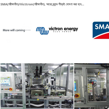
SMA(পরীক্ষাধীন)/Victtron(পরীক্ষাধীন), আরো ব্র্যান্ড শীঘ্রই ঘোষণা করা হবে...