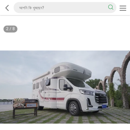
2
/
8