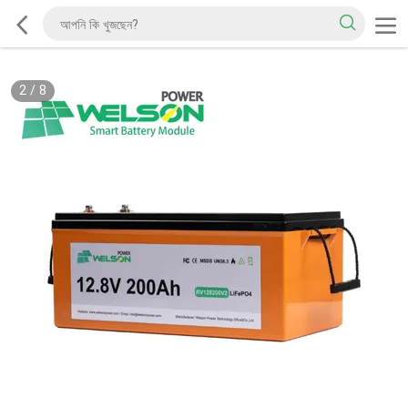
2
/
8