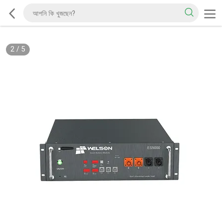
2
/
5