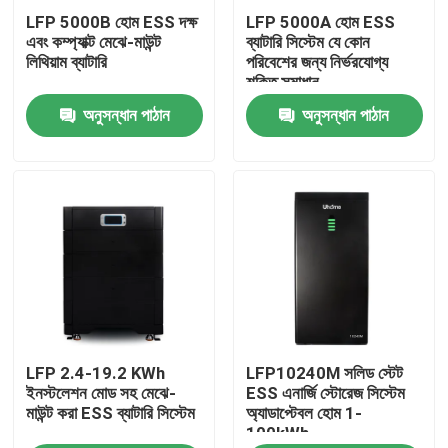
LFP 5000B হোম ESS দক্ষ
LFP 5000A হোম ESS
এবং কম্প্যাক্ট মেঝে-মাউন্ট
ব্যাটারি সিস্টেম যে কোন
কারখানা ভ্রমণ
লিথিয়াম ব্যাটারি
পরিবেশের জন্য নির্ভরযোগ্য
শক্তি সমাধান
অনুসন্ধান পাঠান
অনুসন্ধান পাঠান
মান নিয়ন্ত্রণ
যোগাযোগ করুন
উদ্ধৃতির জন্য আবেদন
LiFePO4 ব্যাটারি সেল
LFP 2.4-19.2 KWh
LFP10240M সলিড স্টেট
3.2v Lifepo4 ব্যাটারি
ইনস্টলেশন মোড সহ মেঝে-
ESS এনার্জি স্টোরেজ সিস্টেম
মাউন্ট করা ESS ব্যাটারি সিস্টেম
অ্যাডাপ্টেবল হোম 1-
100kWh
12V lifepo4 ব্যাটারি