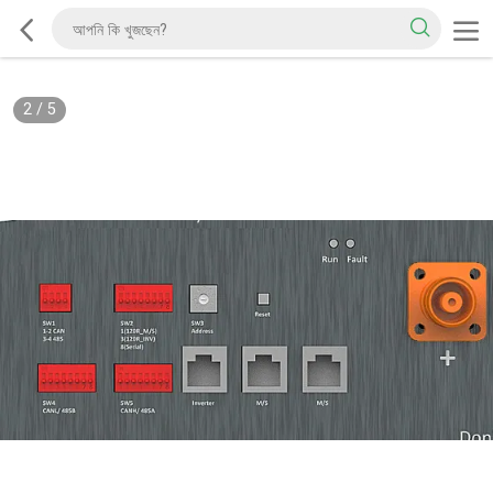
2
/
5