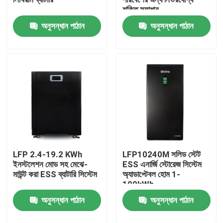
শক্তি সমাধান
অনুসন্ধান পাঠান
অনুসন্ধান পাঠান
পণ্য
LiFePO4 ব্যাটারি সেল
3.2v Lifepo4 ব্যাটারি
12V lifepo4 ব্যাটারি
LFP 2.4-19.2 KWh
LFP10240M সলিড স্টেট
48V Lifepo4 ব্যাটারি
ইনস্টলেশন মোড সহ মেঝে-
ESS এনার্জি স্টোরেজ সিস্টেম
মাউন্ট করা ESS ব্যাটারি সিস্টেম
অ্যাডাপ্টেবল হোম 1-
100kWh
RV Lifepo4 ব্যাটারি
অনুসন্ধান পাঠান
অনুসন্ধান পাঠান
LiFePO4 পাওয়ারওয়াল