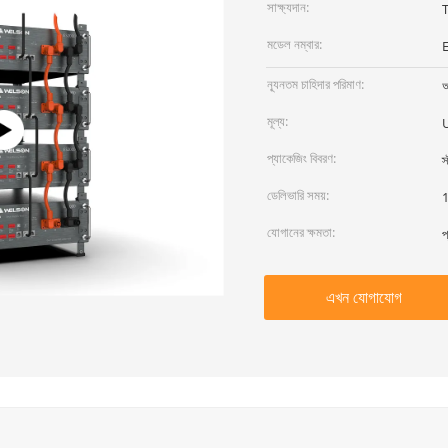
সাক্ষ্যদান:
মডেল নম্বার:
ন্যূনতম চাহিদার পরিমাণ:
আ
মূল্য:
প্যাকেজিং বিবরণ:
স
ডেলিভারি সময়:
1
যোগানের ক্ষমতা:
প
এখন যোগাযোগ