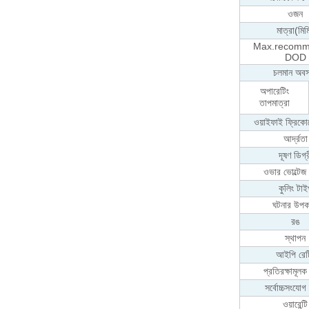
ওজন
মাত্রা(মিম
Max.recom
DOD
চলমান অবস
অপারেটিং
তাপমাত্রা
ওয়াইফাই ফ্রিকোয়ে
আর্দ্রতা
দূষণ ডিগ্
ওভার ভোল্টেজ
কুলিং টাই
ঘটনার উপ
রঙ
স্থাপন
আইপি রেট
প্রতিরক্ষামূলক
সর্বোচ্চসংযোগ
ওয়ারেন্টি