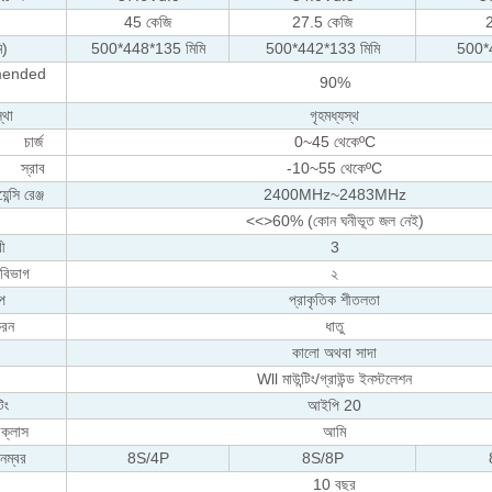
45 কেজি
27.5 কেজি
ি)
500*448*135 মিমি
500*442*133 মিমি
500*4
mended
90%
্থা
গৃহমধ্যস্থ
চার্জ
0~45 থেকে
ºC
স্রাব
-10~55 থেকে
ºC
ন্সি রেঞ্জ
2400MHz~2483MHz
<<>
60% (কোন ঘনীভূত জল নেই)
রী
3
 বিভাগ
২
প
প্রাকৃতিক শীতলতা
করন
ধাতু
কালো অথবা সাদা
Wll মাউন্টিং/গ্রাউন্ড ইনস্টলেশন
িং
আইপি 20
 ক্লাস
আমি
 নম্বর
8S/4P
8S/8P
10 বছর