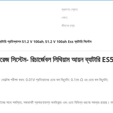
ক্রমাগত স্রোত:
ওজন:
জীবনের চক্র:
াটারি প্রতিস্থাপন 51.2 V 100ah
51.2 V 100ah Ess ব্যাটারি সিস্টেম
,
স্টোরেজ সিস্টেম- রিচার্জেবল লিথিয়াম আয়ন ব্য
ভোল্টেজ পরীক্ষা করব: 0.01V প্রতিরোধের চেয়ে কম বিচ্যুতি: 0.1m Ω এর চেয়ে কম বিচ্যুতি;
সিস্টেমের সাথে সমন্বিত, সমাধানটি প্রসারণযোগ্য অনডিমান্ড এবং এতে বিভিন্ন ধরণের সমন্বয় রয়েছে। 