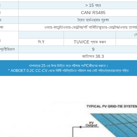
ল
> 15 বছর
গ
CAN/ ​​RS485
োড
দ্বৈত হার্ডওয়্যার সুরক্ষা
্ষা
ওভার-কারেন্ট/ওভার-ভোল্টেজ/শর্ট সার্কিট/আন্ডার-ভোল্টেজ/ওভার তাপমা
স
া
সি.ই
TUV/CE প্যাক করুন
্রেণীবিভাগ
9
জাতিসংঘ 38.3
তাপমাত্রা 25 এর উপর ভিত্তি করে পরীক্ষার শর্ত
ºC
জীবনের শুরুতে।
* AOBOET 0.2C CC-CV থেকে নির্দিষ্ট পরিস্থিতিতে পরিমাপ করা মোট শক্তি/ব্যবহারযোগ্য শক্তি