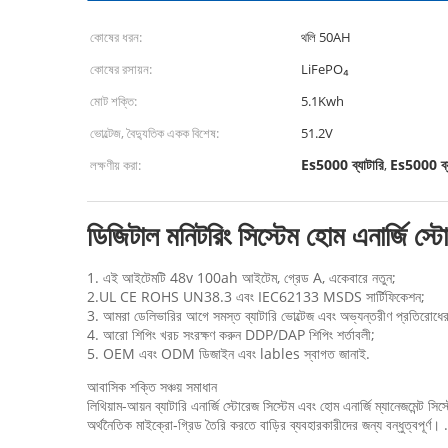
কোষের ধরন:
থলি 50AH
কোষের রসায়ন:
LiFePO₄
মোট শক্তি:
5.1Kwh
ভোল্টেজ, বৈদ্যুতিক একক বিশেষ:
51.2V
Es5000 ব্যাটারি
Es5000 ব্য
লক্ষণীয় করা:
,
ডিজিটাল মনিটরিং সিস্টেম হোম এনার্জি 
1. এই আইটেমটি 48v 100ah আইটেম, গ্রেড A, একেবারে নতুন;
2.UL CE ROHS UN38.3 এবং IEC62133 MSDS সার্টিফিকেশন;
3. আমরা ডেলিভারির আগে সমস্ত ব্যাটারি ভোল্টেজ এবং অভ্যন্তরীণ প্রতিরোধের 
4. আরো শিপিং খরচ সংরক্ষণ করুন DDP/DAP শিপিং শর্তাবলী;
5. OEM এবং ODM ডিজাইন এবং lables স্বাগত জানাই.
আবাসিক শক্তি সঞ্চয় সমাধান
লিথিয়াম-আয়ন ব্যাটারি এনার্জি স্টোরেজ সিস্টেম এবং হোম এনার্জি ম্যানেজমেন্ট 
অর্থনৈতিক মাইক্রো-গ্রিড তৈরি করতে বাড়ির ব্যবহারকারীদের জন্য বন্ধুত্বপূর্ণ। .