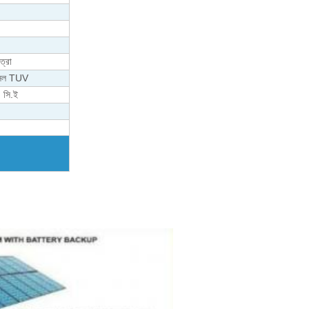
ত্রা
েল TUV
সি.ই