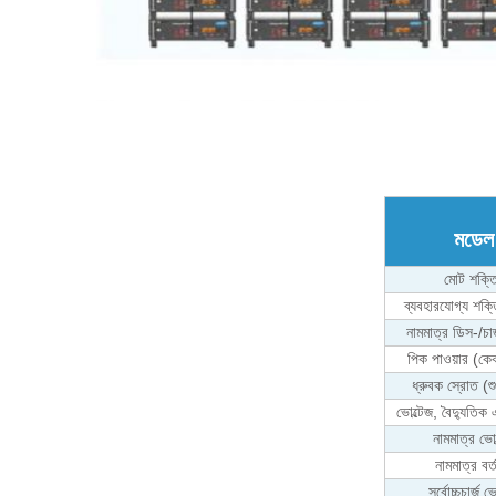
মডেল
মোট শক্ত
ব্যবহারযোগ্য শক
নামমাত্র ডিস-/চার
পিক পাওয়ার (কেব
ধ্রুবক স্রোত (শু
ভোল্টেজ, বৈদ্যুতিক
নামমাত্র ভোল
নামমাত্র বর্
সর্বোচ্চচার্জ ভ