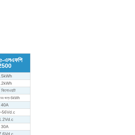
e
-
এলএফপি
2500
.5kWh
.2kWh
 কিলোওয়াট
্ডের জন্য 6kWh
40A
~56Vd.c
1.2Vd.c
30A
7.6Vd.c