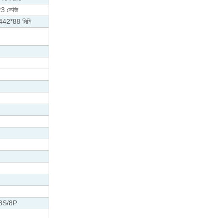
23 কেজি
42*88 মিমি
8S/8P