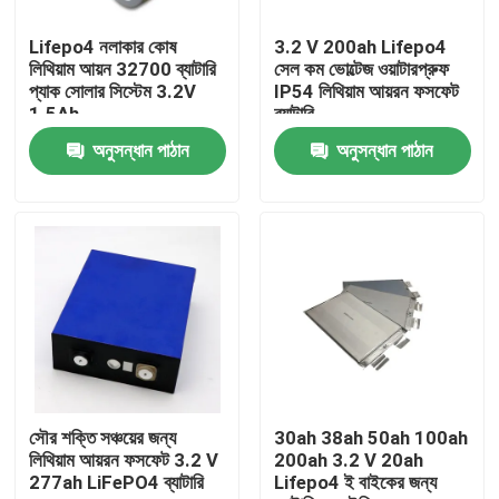
Lifepo4 নলাকার কোষ
3.2 V 200ah Lifepo4
কারখানা ভ্রমণ
লিথিয়াম আয়ন 32700 ব্যাটারি
সেল কম ভোল্টেজ ওয়াটারপ্রুফ
প্যাক সোলার সিস্টেম 3.2V
IP54 লিথিয়াম আয়রন ফসফেট
1.5Ah
ব্যাটারি
মান নিয়ন্ত্রণ
অনুসন্ধান পাঠান
অনুসন্ধান পাঠান
যোগাযোগ করুন
উদ্ধৃতির জন্য আবেদন
LiFePO4 ব্যাটারি সেল
3.2v Lifepo4 ব্যাটারি
সৌর শক্তি সঞ্চয়ের জন্য
30ah 38ah 50ah 100ah
লিথিয়াম আয়রন ফসফেট 3.2 V
200ah 3.2 V 20ah
277ah LiFePO4 ব্যাটারি
Lifepo4 ই বাইকের জন্য
12V lifepo4 ব্যাটারি