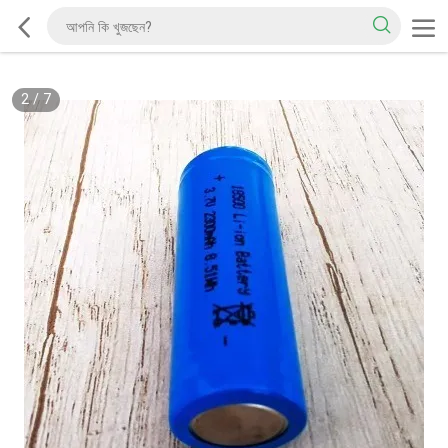
2
/
7