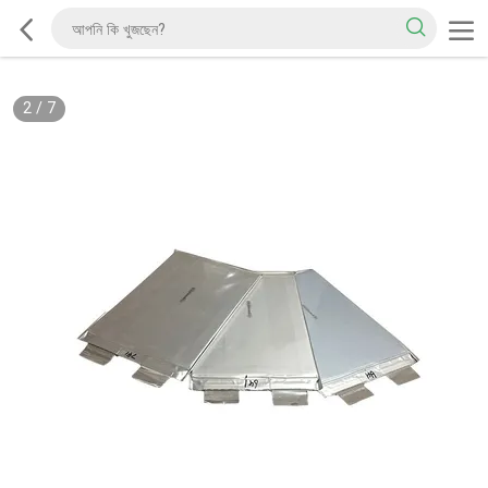
2
/
7