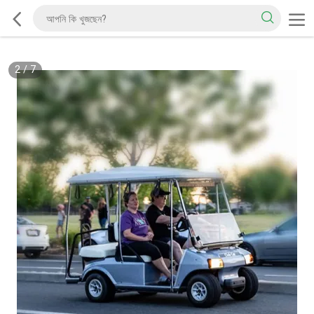
2
/
7