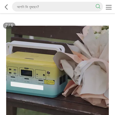
2
/
6