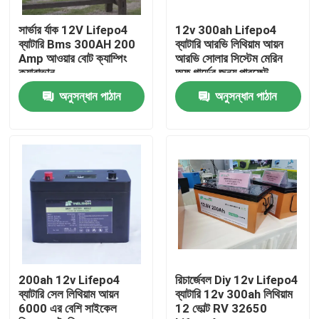
সার্ভার র্যাক 12V Lifepo4
12v 300ah Lifepo4
কারখানা ভ্রমণ
ব্যাটারি Bms 300AH 200
ব্যাটারি আরভি লিথিয়াম আয়ন
Amp আওয়ার বোট ক্যাম্পিং
আরভি সোলার সিস্টেম মেরিন
ক্যারাভান
অফ গার্ডের জন্য পারফেক্ট
মান নিয়ন্ত্রণ
অনুসন্ধান পাঠান
অনুসন্ধান পাঠান
যোগাযোগ করুন
উদ্ধৃতির জন্য আবেদন
LiFePO4 ব্যাটারি সেল
3.2v Lifepo4 ব্যাটারি
200ah 12v Lifepo4
রিচার্জেবল Diy 12v Lifepo4
ব্যাটারি সেল লিথিয়াম আয়ন
ব্যাটারি 12v 300ah লিথিয়াম
6000 এর বেশি সাইকেল
12 ভোল্ট RV 32650
12V lifepo4 ব্যাটারি