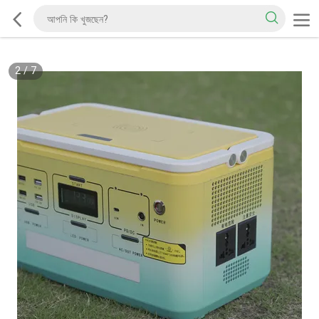
2
/
7