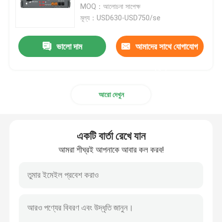
MOQ：আলোচনা সাপেক্ষ
মূল্য：USD630-USD750/se
48V Lifepo4 ব্যাটারি
ভালো দাম
আমাদের সাথে যোগাযোগ
RV Lifepo4 ব্যাটারি
করুন
LiFePO4 পাওয়ারওয়াল
আরো দেখুন
সৌর লিথিয়াম আয়রন ফসফেট ব্যাটারি
একটি বার্তা রেখে যান
আমরা শীঘ্রই আপনাকে আবার কল করব!
ইএসএস ব্যাটারি সিস্টেম
পোর্টেবল পাওয়ার স্টেশন
কাস্টম লিথিয়াম আয়ন ব্যাটারি