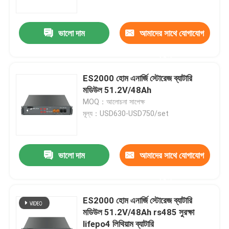
কারখানা ভ্রমণ
ভালো দাম
আমাদের সাথে যোগাযোগ
করুন
মান নিয়ন্ত্রণ
ES2000 হোম এনার্জি স্টোরেজ ব্যাটারি
মডিউল 51.2V/48Ah
যোগাযোগ করুন
MOQ：আলোচনা সাপেক্ষ
মূল্য：USD630-USD750/set
উদ্ধৃতির জন্য আবেদন
ভালো দাম
আমাদের সাথে যোগাযোগ
LiFePO4 ব্যাটারি সেল
করুন
3.2v Lifepo4 ব্যাটারি
ES2000 হোম এনার্জি স্টোরেজ ব্যাটারি
মডিউল 51.2V/48Ah rs485 সুরক্ষা
12V lifepo4 ব্যাটারি
lifepo4 লিথিয়াম ব্যাটারি